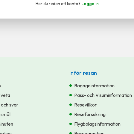
Har du redan ett konto?
Logga in
Inför resan
s
Bagageinformation
 veta
Pass- och Visuminformation
 och svar
Resevillkor
esmål
Reseförsäkring
minuten
Flygbolagsinformation
ation
Resegarantier