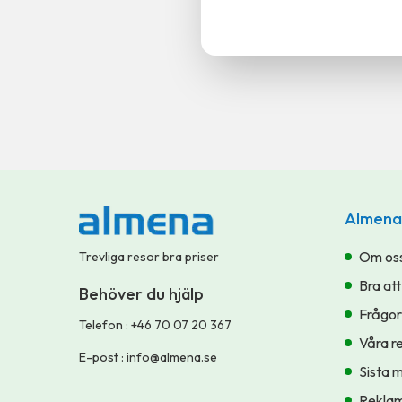
Almena
Om os
Trevliga resor bra priser
Bra att
Behöver du hjälp
Frågor
Telefon
:
+46 70 07 20 367
Våra r
E-post
:
info@almena.se
Sista 
Reklam