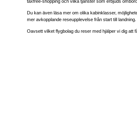
taxfree-shopping och vilka tjänster som erbjuds ombord
Du kan även läsa mer om olika kabinklasser, möjligheter
mer avkopplande reseupplevelse från start till landning.
Oavsett vilket flygbolag du reser med hjälper vi dig att f