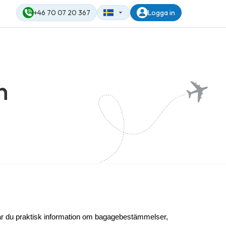
+46 70 07 20 367
Logga in
n
tar du praktisk information om bagagebestämmelser, 