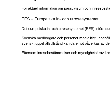
För aktuell information om pass, visum och inresebe
EES – Europeiska in- och utresesystemet
Det europeiska in- och utresesystemet (EES) införs suc
Svenska medborgare och personer med giltigt uppehållst
svenskt uppehållstillstånd kan däremot påverkas av de 
Eftersom inresebestämmelser och myndighetskrav kan fö