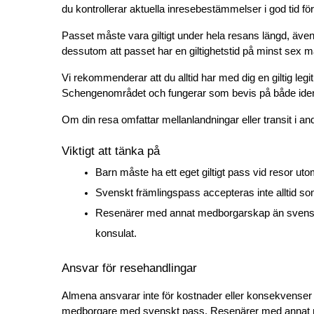
du kontrollerar aktuella inresebestämmelser i god tid fö
Passet måste vara giltigt under hela resans längd, även
dessutom att passet har en giltighetstid på minst sex 
Vi rekommenderar att du alltid har med dig en giltig le
Schengenområdet och fungerar som bevis på både identi
Om din resa omfattar mellanlandningar eller transit i an
Viktigt att tänka på
Barn måste ha ett eget giltigt pass vid resor ut
Svenskt främlingspass accepteras inte alltid som
Resenärer med annat medborgarskap än svenskt a
konsulat.
Ansvar för resehandlingar
Almena ansvarar inte för kostnader eller konsekvenser 
medborgare med svenskt pass. Resenärer med annat med