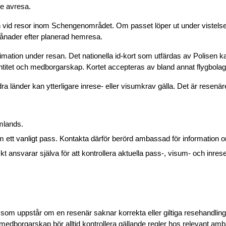
re avresa.
 vid resor inom Schengenområdet. Om passet löper ut under vistelsen 
månader efter planerad hemresa.
gitimation under resan. Det nationella id-kort som utfärdas av Polis
tet och medborgarskap. Kortet accepteras av bland annat flygbolag, 
dra länder kan ytterligare inrese- eller visumkrav gälla. Det är resenä
omlands.
 ett vanligt pass. Kontakta därför berörd ambassad för information om
nsvarar själva för att kontrollera aktuella pass-, visum- och inres
som uppstår om en resenär saknar korrekta eller giltiga resehandling
borgarskap bör alltid kontrollera gällande regler hos relevant amb