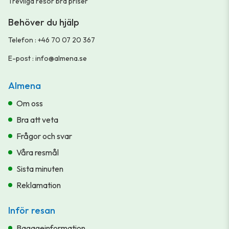
Trevliga resor bra priser
Behöver du hjälp
Telefon
:
+46 70 07 20 367
E-post
:
info@almena.se
Almena
Om oss
Bra att veta
Frågor och svar
Våra resmål
Sista minuten
Reklamation
Inför resan
Bagageinformation