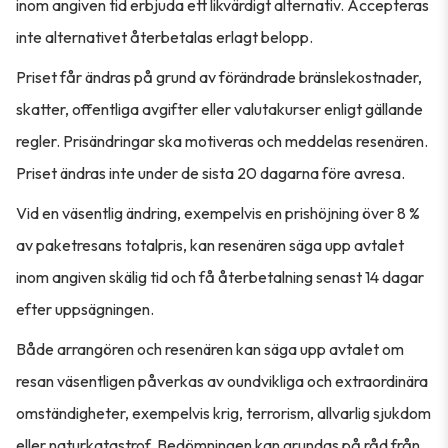
inom angiven tid erbjuda ett likvärdigt alternativ. Accepteras
inte alternativet återbetalas erlagt belopp.
Priset får ändras på grund av förändrade bränslekostnader,
skatter, offentliga avgifter eller valutakurser enligt gällande
regler. Prisändringar ska motiveras och meddelas resenären.
Priset ändras inte under de sista 20 dagarna före avresa.
Vid en väsentlig ändring, exempelvis en prishöjning över 8 %
av paketresans totalpris, kan resenären säga upp avtalet
inom angiven skälig tid och få återbetalning senast 14 dagar
efter uppsägningen.
Både arrangören och resenären kan säga upp avtalet om
resan väsentligen påverkas av oundvikliga och extraordinära
omständigheter, exempelvis krig, terrorism, allvarlig sjukdom
eller naturkatastrof. Bedömningen kan grundas på råd från