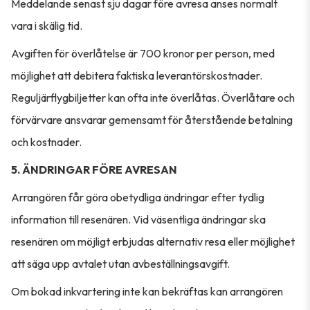
Meddelande senast sju dagar före avresa anses normalt
vara i skälig tid.
Avgiften för överlåtelse är 700 kronor per person, med
möjlighet att debitera faktiska leverantörskostnader.
Reguljärflygbiljetter kan ofta inte överlåtas. Överlåtare och
förvärvare ansvarar gemensamt för återstående betalning
och kostnader.
5. ÄNDRINGAR FÖRE AVRESAN
Arrangören får göra obetydliga ändringar efter tydlig
information till resenären. Vid väsentliga ändringar ska
resenären om möjligt erbjudas alternativ resa eller möjlighet
att säga upp avtalet utan avbeställningsavgift.
Om bokad inkvartering inte kan bekräftas kan arrangören