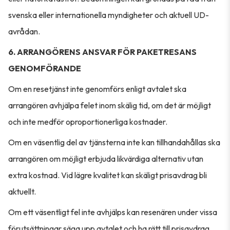
svenska eller internationella myndigheter och aktuell UD-
avrådan.
6. ARRANGÖRENS ANSVAR FÖR PAKETRESANS
GENOMFÖRANDE
Om en resetjänst inte genomförs enligt avtalet ska
arrangören avhjälpa felet inom skälig tid, om det är möjligt
och inte medför oproportionerliga kostnader.
Om en väsentlig del av tjänsterna inte kan tillhandahållas ska
arrangören om möjligt erbjuda likvärdiga alternativ utan
extra kostnad. Vid lägre kvalitet kan skäligt prisavdrag bli
aktuellt.
Om ett väsentligt fel inte avhjälps kan resenären under vissa
förutsättningar säga upp avtalet och ha rätt till prisavdrag,