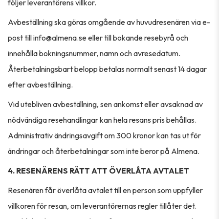
följer leverantörens villkor.
Avbeställning ska göras omgående av huvudresenären via e-
post till info@almena.se eller till bokande resebyrå och
innehålla bokningsnummer, namn och avresedatum.
Återbetalningsbart belopp betalas normalt senast 14 dagar
efter avbeställning.
Vid utebliven avbeställning, sen ankomst eller avsaknad av
nödvändiga resehandlingar kan hela resans pris behållas.
Administrativ ändringsavgift om 300 kronor kan tas ut för
ändringar och återbetalningar som inte beror på Almena.
4. RESENÄRENS RÄTT ATT ÖVERLÅTA AVTALET
Resenären får överlåta avtalet till en person som uppfyller
villkoren för resan, om leverantörernas regler tillåter det.