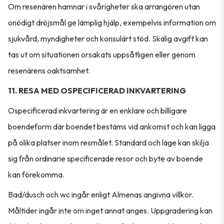
Om resenären hamnar i svårigheter ska arrangören utan
onödigt dröjsmål ge lämplig hjälp, exempelvis information om
sjukvård, myndigheter och konsulärt stöd. Skälig avgift kan
tas ut om situationen orsakats uppsåtligen eller genom
resenärens oaktsamhet.
11. RESA MED OSPECIFICERAD INKVARTERING
Ospecificerad inkvartering är en enklare och billigare
boendeform där boendet bestäms vid ankomst och kan ligga
på olika platser inom resmålet. Standard och läge kan skilja
sig från ordinarie specificerade resor och byte av boende
kan förekomma.
Bad/dusch och wc ingår enligt Almenas angivna villkor.
Måltider ingår inte om inget annat anges. Uppgradering kan