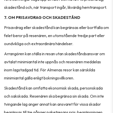
skadestånd och, när transport ingår, likvärdig hemtransport.
7. OM PRISAVDRAG OCH SKADESTÅND
Prisavdrag eller skadestånd kan begränsas eller bortfalla om
felet beror på resenären, en utomstående tredje part eller
oundvikliga och extraordinära händelser.
Arrangören kan ställa in resan utan skadeståndsansvar om
avtalat minimiantal inte uppnås och resenären meddelas
inom lagstadgad tid. För Almenas resor kan särskilda
minimiantal gälla enligt bokningsvillkoren.
Skadestånd kan omfatta ekonomisk skada, personskada
och sakskada. Resenären ska begränsa sin skada. Om inte
tvingande lag anger annat kan ansvaret för vissa skador
begränsas till tre gånger paketresans pris; begränsningen