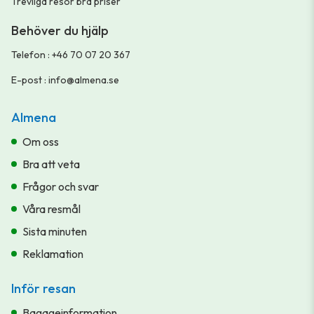
Trevliga resor bra priser
Behöver du hjälp
Telefon
:
+46 70 07 20 367
E-post
:
info@almena.se
Almena
Om oss
Bra att veta
Frågor och svar
Våra resmål
Sista minuten
Reklamation
Inför resan
Bagageinformation