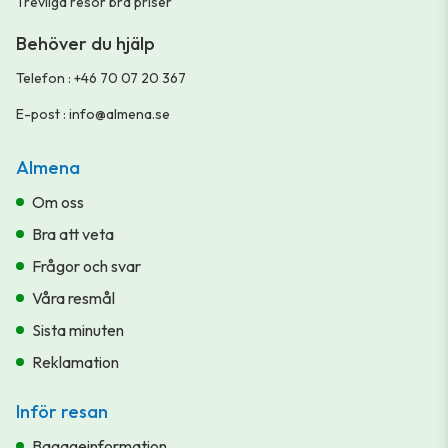
Trevliga resor bra priser
Behöver du hjälp
Telefon
:
+46 70 07 20 367
E-post
:
info@almena.se
Almena
Om oss
Bra att veta
Frågor och svar
Våra resmål
Sista minuten
Reklamation
Inför resan
Bagageinformation