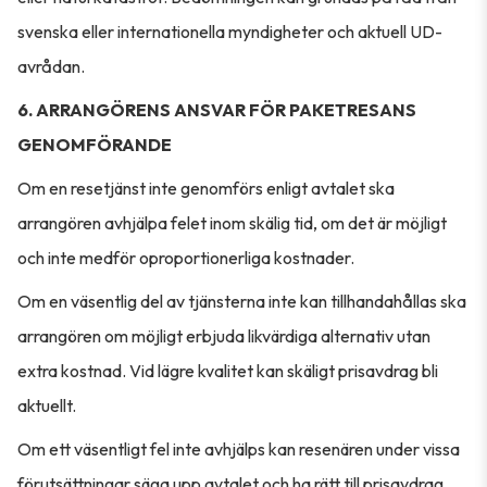
svenska eller internationella myndigheter och aktuell UD-
avrådan.
6. ARRANGÖRENS ANSVAR FÖR PAKETRESANS
GENOMFÖRANDE
Om en resetjänst inte genomförs enligt avtalet ska
arrangören avhjälpa felet inom skälig tid, om det är möjligt
och inte medför oproportionerliga kostnader.
Om en väsentlig del av tjänsterna inte kan tillhandahållas ska
arrangören om möjligt erbjuda likvärdiga alternativ utan
extra kostnad. Vid lägre kvalitet kan skäligt prisavdrag bli
aktuellt.
Om ett väsentligt fel inte avhjälps kan resenären under vissa
förutsättningar säga upp avtalet och ha rätt till prisavdrag,