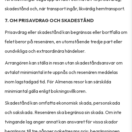
skadestånd och, när transport ingår, likvärdig hemtransport.
7. OM PRISAVDRAG OCH SKADESTÅND
Prisavdrag eller skadestånd kan begränsas eller bortfalla om
felet beror på resenären, en utomstående tredje part eller
oundvikliga och extraordinära händelser.
Arrangören kan ställa in resan utan skadeståndsansvar om
avtalat minimiantal inte uppnås och resenären meddelas
inom lagstadgad tid. För Almenas resor kan särskilda
minimiantal gälla enligt bokningsvillkoren.
Skadestånd kan omfatta ekonomisk skada, personskada
och sakskada. Resenären ska begränsa sin skada. Om inte
tvingande lag anger annat kan ansvaret för vissa skador
begränsas till tre gånger paketresans pris; begränsningen