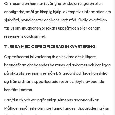
Om resenären hamnar i svårigheter ska arrangören utan
onödigt dröjsmål ge lämplig hjälp, exempelvis information om
sjukvård, myndigheter och konsulärt stöd. Skälig avgift kan
tas ut om situationen orsakats uppsåtligen eller genom
resenärens oaktsamhet.
11. RESA MED OSPECIFICERAD INKVARTERING
Ospecificerad inkvartering är en enklare och billigare
boendeform där boendet bestäms vid ankomst och kan ligga
på olika platser inom resmålet. Standard och läge kan skilja
sig från ordinarie specificerade resor och byte av boende
kan förekomma.
Bad/dusch och wc ingår enligt Almenas angivna villkor.
Måltider ingår inte om inget annat anges. Uppgradering kan