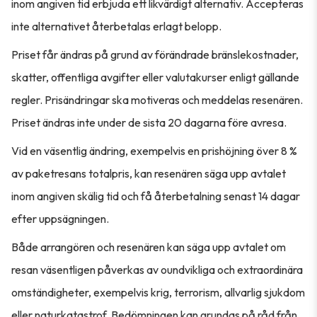
inom angiven tid erbjuda ett likvärdigt alternativ. Accepteras
inte alternativet återbetalas erlagt belopp.
Priset får ändras på grund av förändrade bränslekostnader,
skatter, offentliga avgifter eller valutakurser enligt gällande
regler. Prisändringar ska motiveras och meddelas resenären.
Priset ändras inte under de sista 20 dagarna före avresa.
Vid en väsentlig ändring, exempelvis en prishöjning över 8 %
av paketresans totalpris, kan resenären säga upp avtalet
inom angiven skälig tid och få återbetalning senast 14 dagar
efter uppsägningen.
Både arrangören och resenären kan säga upp avtalet om
resan väsentligen påverkas av oundvikliga och extraordinära
omständigheter, exempelvis krig, terrorism, allvarlig sjukdom
eller naturkatastrof. Bedömningen kan grundas på råd från