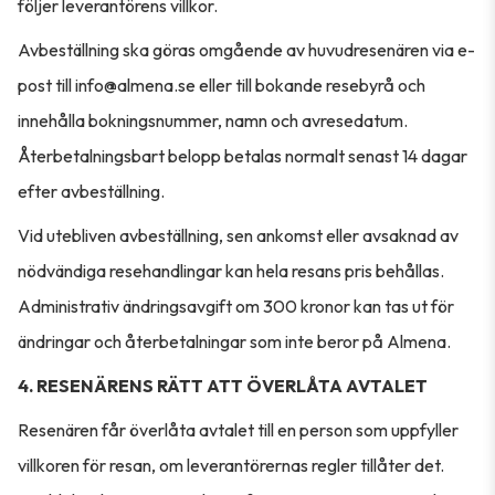
följer leverantörens villkor.
Avbeställning ska göras omgående av huvudresenären via e-
post till info@almena.se eller till bokande resebyrå och
innehålla bokningsnummer, namn och avresedatum.
Återbetalningsbart belopp betalas normalt senast 14 dagar
efter avbeställning.
Vid utebliven avbeställning, sen ankomst eller avsaknad av
nödvändiga resehandlingar kan hela resans pris behållas.
Administrativ ändringsavgift om 300 kronor kan tas ut för
ändringar och återbetalningar som inte beror på Almena.
4. RESENÄRENS RÄTT ATT ÖVERLÅTA AVTALET
Resenären får överlåta avtalet till en person som uppfyller
villkoren för resan, om leverantörernas regler tillåter det.