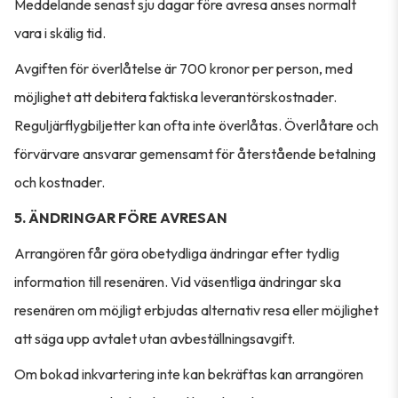
Meddelande senast sju dagar före avresa anses normalt
vara i skälig tid.
Avgiften för överlåtelse är 700 kronor per person, med
möjlighet att debitera faktiska leverantörskostnader.
Reguljärflygbiljetter kan ofta inte överlåtas. Överlåtare och
förvärvare ansvarar gemensamt för återstående betalning
och kostnader.
5. ÄNDRINGAR FÖRE AVRESAN
Arrangören får göra obetydliga ändringar efter tydlig
information till resenären. Vid väsentliga ändringar ska
resenären om möjligt erbjudas alternativ resa eller möjlighet
att säga upp avtalet utan avbeställningsavgift.
Om bokad inkvartering inte kan bekräftas kan arrangören