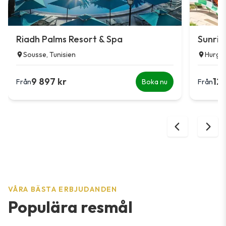
Riadh Palms Resort & Spa
Sunris
Sousse, Tunisien
Hurgh
9 897 kr
12
Från
Boka nu
Från
VÅRA BÄSTA ERBJUDANDEN
Populära resmål