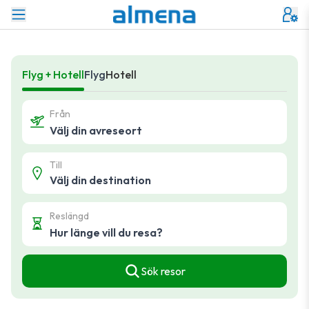
Flyg + Hotell
Flyg
Hotell
Från
Till
Reslängd
Sök resor