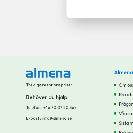
Almena
Om os
Trevliga resor bra priser
Bra att
Behöver du hjälp
Frågor
Telefon
:
+46 70 07 20 367
Våra r
E-post
:
info@almena.se
Sista 
Reklam