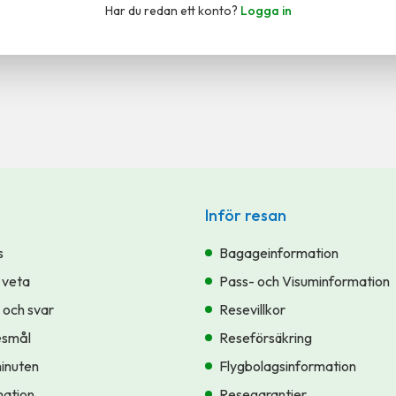
Har du redan ett konto?
Logga in
Inför resan
s
Bagageinformation
 veta
Pass- och Visuminformation
 och svar
Resevillkor
esmål
Reseförsäkring
minuten
Flygbolagsinformation
ation
Resegarantier