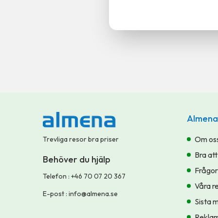
Almena
Om os
Trevliga resor bra priser
Bra att
Behöver du hjälp
Frågor
Telefon
:
+46 70 07 20 367
Våra r
E-post
:
info@almena.se
Sista 
Reklam