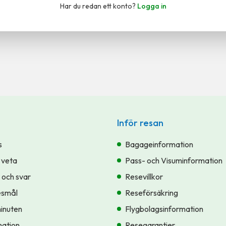
Har du redan ett konto?
Logga in
Inför resan
s
Bagageinformation
 veta
Pass- och Visuminformation
 och svar
Resevillkor
esmål
Reseförsäkring
minuten
Flygbolagsinformation
ation
Resegarantier