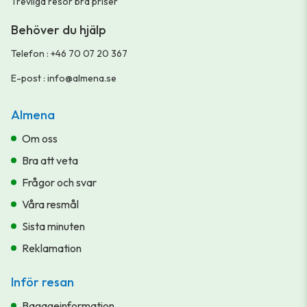
Trevliga resor bra priser
Behöver du hjälp
Telefon
:
+46 70 07 20 367
E-post
:
info@almena.se
Almena
Om oss
Bra att veta
Frågor och svar
Våra resmål
Sista minuten
Reklamation
Inför resan
Bagageinformation