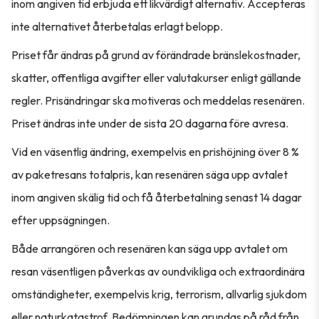
inom angiven tid erbjuda ett likvärdigt alternativ. Accepteras
inte alternativet återbetalas erlagt belopp.
Priset får ändras på grund av förändrade bränslekostnader,
skatter, offentliga avgifter eller valutakurser enligt gällande
regler. Prisändringar ska motiveras och meddelas resenären.
Priset ändras inte under de sista 20 dagarna före avresa.
Vid en väsentlig ändring, exempelvis en prishöjning över 8 %
av paketresans totalpris, kan resenären säga upp avtalet
inom angiven skälig tid och få återbetalning senast 14 dagar
efter uppsägningen.
Både arrangören och resenären kan säga upp avtalet om
resan väsentligen påverkas av oundvikliga och extraordinära
omständigheter, exempelvis krig, terrorism, allvarlig sjukdom
eller naturkatastrof. Bedömningen kan grundas på råd från