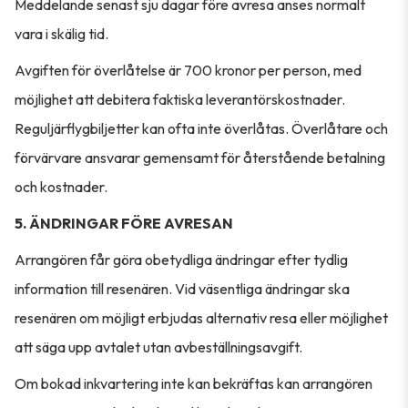
Meddelande senast sju dagar före avresa anses normalt
vara i skälig tid.
Avgiften för överlåtelse är 700 kronor per person, med
möjlighet att debitera faktiska leverantörskostnader.
Reguljärflygbiljetter kan ofta inte överlåtas. Överlåtare och
förvärvare ansvarar gemensamt för återstående betalning
och kostnader.
5. ÄNDRINGAR FÖRE AVRESAN
Arrangören får göra obetydliga ändringar efter tydlig
information till resenären. Vid väsentliga ändringar ska
resenären om möjligt erbjudas alternativ resa eller möjlighet
att säga upp avtalet utan avbeställningsavgift.
Om bokad inkvartering inte kan bekräftas kan arrangören