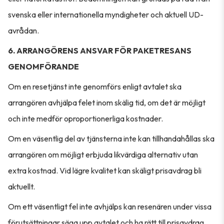
svenska eller internationella myndigheter och aktuell UD-
avrådan.
6. ARRANGÖRENS ANSVAR FÖR PAKETRESANS
GENOMFÖRANDE
Om en resetjänst inte genomförs enligt avtalet ska
arrangören avhjälpa felet inom skälig tid, om det är möjligt
och inte medför oproportionerliga kostnader.
Om en väsentlig del av tjänsterna inte kan tillhandahållas ska
arrangören om möjligt erbjuda likvärdiga alternativ utan
extra kostnad. Vid lägre kvalitet kan skäligt prisavdrag bli
aktuellt.
Om ett väsentligt fel inte avhjälps kan resenären under vissa
förutsättningar säga upp avtalet och ha rätt till prisavdrag,