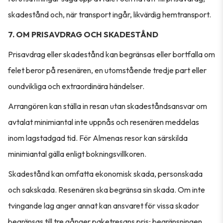
skadestånd och, när transport ingår, likvärdig hemtransport.
7. OM PRISAVDRAG OCH SKADESTÅND
Prisavdrag eller skadestånd kan begränsas eller bortfalla om
felet beror på resenären, en utomstående tredje part eller
oundvikliga och extraordinära händelser.
Arrangören kan ställa in resan utan skadeståndsansvar om
avtalat minimiantal inte uppnås och resenären meddelas
inom lagstadgad tid. För Almenas resor kan särskilda
minimiantal gälla enligt bokningsvillkoren.
Skadestånd kan omfatta ekonomisk skada, personskada
och sakskada. Resenären ska begränsa sin skada. Om inte
tvingande lag anger annat kan ansvaret för vissa skador
begränsas till tre gånger paketresans pris; begränsningen