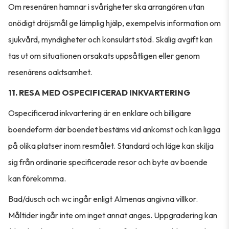
Om resenären hamnar i svårigheter ska arrangören utan
onödigt dröjsmål ge lämplig hjälp, exempelvis information om
sjukvård, myndigheter och konsulärt stöd. Skälig avgift kan
tas ut om situationen orsakats uppsåtligen eller genom
resenärens oaktsamhet.
11. RESA MED OSPECIFICERAD INKVARTERING
Ospecificerad inkvartering är en enklare och billigare
boendeform där boendet bestäms vid ankomst och kan ligga
på olika platser inom resmålet. Standard och läge kan skilja
sig från ordinarie specificerade resor och byte av boende
kan förekomma.
Bad/dusch och wc ingår enligt Almenas angivna villkor.
Måltider ingår inte om inget annat anges. Uppgradering kan