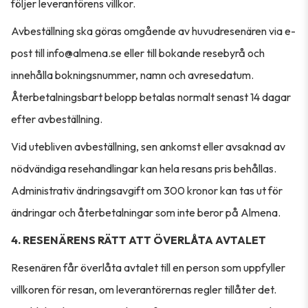
följer leverantörens villkor.
Avbeställning ska göras omgående av huvudresenären via e-
post till info@almena.se eller till bokande resebyrå och
innehålla bokningsnummer, namn och avresedatum.
Återbetalningsbart belopp betalas normalt senast 14 dagar
efter avbeställning.
Vid utebliven avbeställning, sen ankomst eller avsaknad av
nödvändiga resehandlingar kan hela resans pris behållas.
Administrativ ändringsavgift om 300 kronor kan tas ut för
ändringar och återbetalningar som inte beror på Almena.
4. RESENÄRENS RÄTT ATT ÖVERLÅTA AVTALET
Resenären får överlåta avtalet till en person som uppfyller
villkoren för resan, om leverantörernas regler tillåter det.