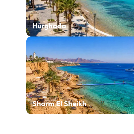
Hurghada
Sharm El Sheikh