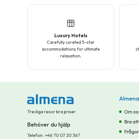
Luxury Hotels
Carefully curated 5-star
accommodations for ultimate
c
relaxation.
Almena
Om os
Trevliga resor bra priser
Bra att
Behöver du hjälp
Frågor
Telefon
:
+46 70 07 20 367