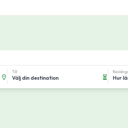
Till
Resläng