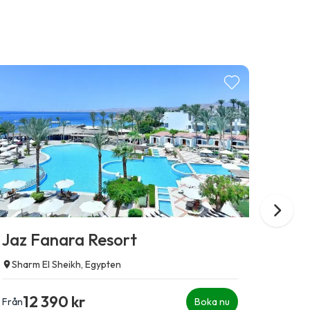
Jaz Fanara Resort
Sent
Sharm El Sheikh, Egypten
Hamm
12 390 kr
1
Från
Boka nu
Från