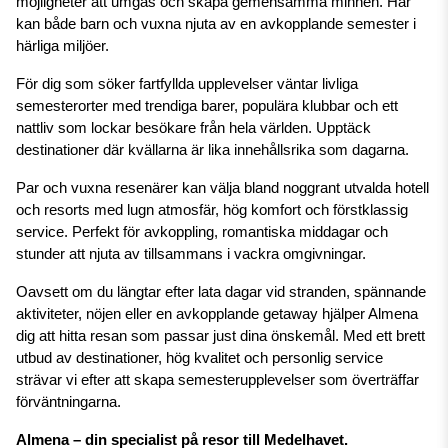
möjligheter att umgås och skapa gemensamma minnen. Här 
kan både barn och vuxna njuta av en avkopplande semester i 
härliga miljöer.
För dig som söker fartfyllda upplevelser väntar livliga 
semesterorter med trendiga barer, populära klubbar och ett 
nattliv som lockar besökare från hela världen. Upptäck 
destinationer där kvällarna är lika innehållsrika som dagarna.
Par och vuxna resenärer kan välja bland noggrant utvalda hotell 
och resorts med lugn atmosfär, hög komfort och förstklassig 
service. Perfekt för avkoppling, romantiska middagar och 
stunder att njuta av tillsammans i vackra omgivningar.
Oavsett om du längtar efter lata dagar vid stranden, spännande 
aktiviteter, nöjen eller en avkopplande getaway hjälper Almena 
dig att hitta resan som passar just dina önskemål. Med ett brett 
utbud av destinationer, hög kvalitet och personlig service 
strävar vi efter att skapa semesterupplevelser som överträffar 
förväntningarna.
Almena – din specialist på resor till Medelhavet.